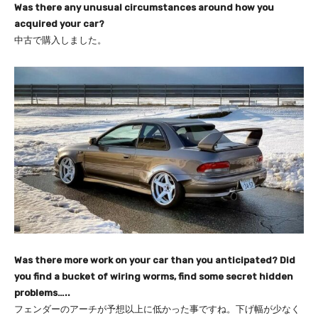
Was there any unusual circumstances around how you
acquired your car?
中古で購入しました。
Was there more work on your car than you anticipated? Did
you find a bucket of wiring worms, find some secret hidden
problems…..
フェンダーのアーチが予想以上に低かった事ですね。
下げ幅が少なく